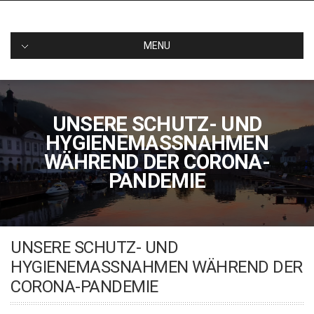
Skip
HAUS FAUTH
Ihre Ferienwohnung in Bad Karlshafen
to
content
MENU
UNSERE SCHUTZ- UND
HYGIENEMASSNAHMEN
WÄHREND DER CORONA-P
ANDEMIE
UNSERE SCHUTZ- UND
HYGIENEMASSNAHMEN WÄHREND DER C
ORONA-PANDEMIE